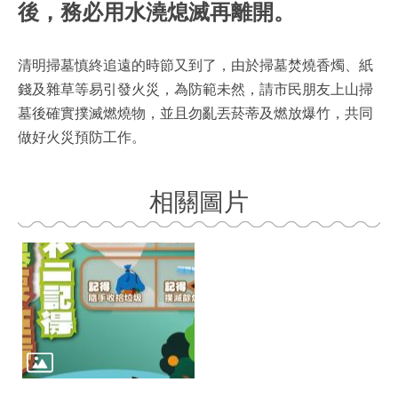
後，務必用水澆熄滅再離開。
清明掃墓慎終追遠的時節又到了，由於掃墓焚燒香燭、紙
錢及雜草等易引發火災，為防範未然，請市民朋友上山掃
墓後確實撲滅燃燒物，並且勿亂丟菸蒂及燃放爆竹，共同
做好火災預防工作。
相關圖片