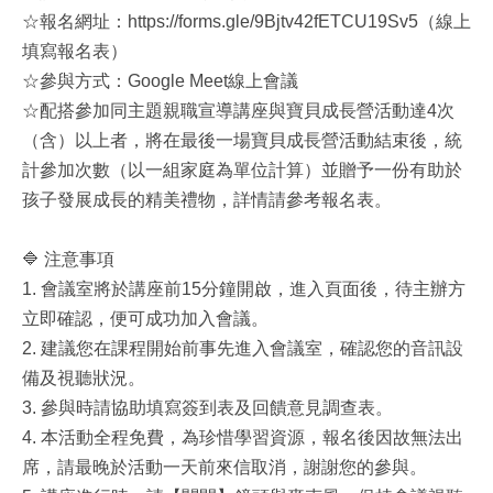
☆報名網址：https://forms.gle/9Bjtv42fETCU19Sv5（線上
填寫報名表）
☆參與方式：Google Meet線上會議
☆配搭參加同主題親職宣導講座與寶貝成長營活動達4次
（含）以上者，將在最後一場寶貝成長營活動結束後，統
計參加次數（以一組家庭為單位計算）並贈予一份有助於
孩子發展成長的精美禮物，詳情請參考報名表。
🔷 注意事項
1. 會議室將於講座前15分鐘開啟，進入頁面後，待主辦方
立即確認，便可成功加入會議。
2. 建議您在課程開始前事先進入會議室，確認您的音訊設
備及視聽狀況。
3. 參與時請協助填寫簽到表及回饋意見調查表。
4. 本活動全程免費，為珍惜學習資源，報名後因故無法出
席，請最晚於活動一天前來信取消，謝謝您的參與。