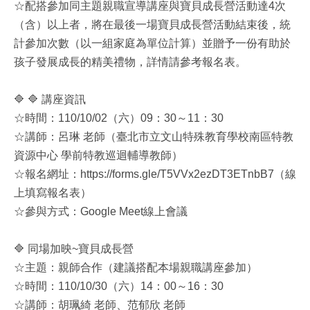
☆配搭參加同主題親職宣導講座與寶貝成長營活動達4次
（含）以上者，將在最後一場寶貝成長營活動結束後，統
計參加次數（以一組家庭為單位計算）並贈予一份有助於
孩子發展成長的精美禮物，詳情請參考報名表。
🔷
🔷 講座資訊
☆時間：110/10/02（六）09：30～11：30
☆講師：呂琳 老師（臺北市立文山特殊教育學校南區特教
資源中心 學前特教巡迴輔導教師）
☆報名網址：https://forms.gle/T5VVx2ezDT3ETnbB7（線
上填寫報名表）
☆參與方式：Google Meet線上會議
🔷 同場加映~寶貝成長營
☆主題：親師合作（建議搭配本場親職講座參加）
☆時間：110/10/30（六）14：00～16：30
☆講師：胡珮綺 老師、范郁欣 老師