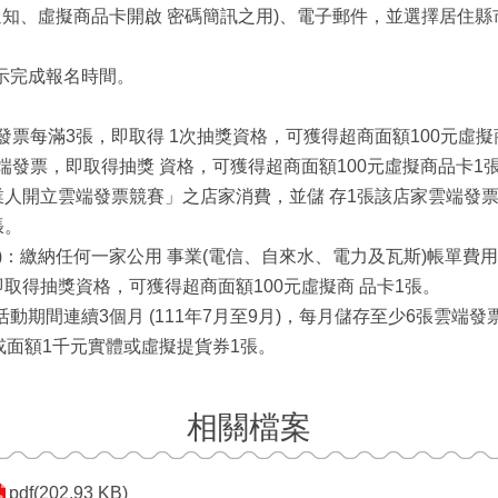
通知、虛擬商品卡開啟 密碼簡訊之用)、電子郵件，並選擇居住縣
示完成報名時間。
雲端發票每滿3張，即取得 1次抽獎資格，可獲得超商面額100元虛擬
雲端發票，即取得抽獎 資格，可獲得超商面額100元虛擬商品卡1張。
人開立雲端發票競賽」之店家消費，並儲 存1張該店家雲端發票
張。
0名)：繳納任何一家公用 事業(電信、自來水、電力及瓦斯)帳單費
取得抽獎資格，可獲得超商面額100元虛擬商 品卡1張。
成活動期間連續3個月 (111年7月至9月)，每月儲存至少6張雲端
或面額1千元實體或虛擬提貨券1張。
相關檔案
pdf(202.93 KB)