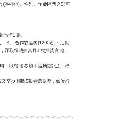
市(區鄉鎮)、性別、年齡區間之選項
商品卡1 張。
 3、 合作雙贏獎(1200名)：活動
，即取得消費當月1 次抽獎資 格，
用時，以報 名參加本活動登記之手機
發票及至少 捐贈5張雲端發票，每位得