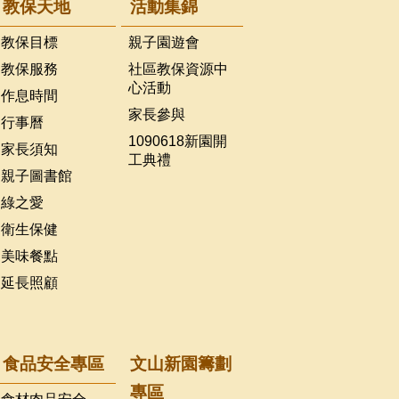
教保天地
活動集錦
教保目標
親子園遊會
教保服務
社區教保資源中
心活動
作息時間
家長參與
行事曆
1090618新園開
家長須知
工典禮
親子圖書館
綠之愛
衛生保健
美味餐點
延長照顧
食品安全專區
文山新園籌劃
專區