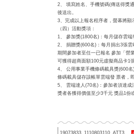
2、 填寫姓名、手機號碼(傳送得獎
後送出。
3、完成以上報名程序者，螢幕將顯
（四）活動獎項：
1、 參加獎(1800名)：每月儲存
2、 捐贈獎(600名)：每月捐出3張
期間參加者至任一已報名 參加「營業
可獲得超商面額100元虛擬商品卡1
4、 公用事業手機條碼載具獎(60
條碼載具儲存該帳單雲端發 票者，即
5、 雲端達人(70名)：參加者須達
獎者各獲得價值至少3千元 獎品1份
19073833_1110803110_ATT3