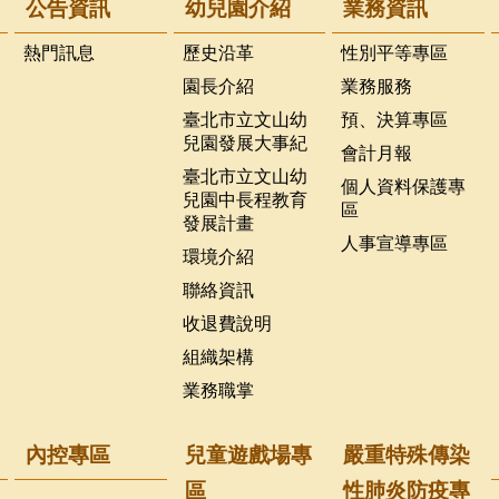
公告資訊
幼兒園介紹
業務資訊
熱門訊息
歷史沿革
性別平等專區
園長介紹
業務服務
臺北市立文山幼
預、決算專區
兒園發展大事紀
會計月報
臺北市立文山幼
個人資料保護專
兒園中長程教育
區
發展計畫
人事宣導專區
環境介紹
聯絡資訊
收退費說明
組織架構
業務職掌
內控專區
兒童遊戲場專
嚴重特殊傳染
區
性肺炎防疫專