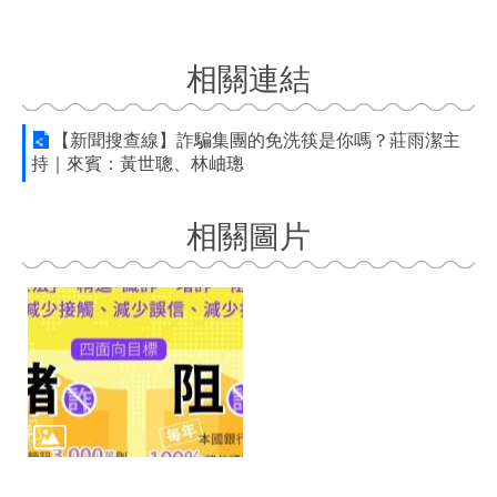
相關連結
【新聞搜查線】詐騙集團的免洗筷是你嗎？莊雨潔主
持｜來賓：黃世聰、林岫璁
相關圖片