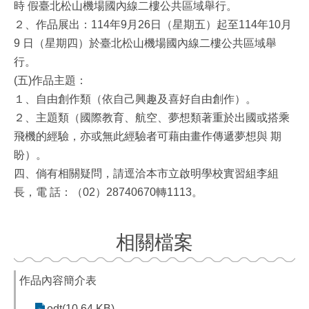
時 假臺北松山機場國內線二樓公共區域舉行。
２、作品展出：114年9月26日（星期五）起至114年10月
9 日（星期四）於臺北松山機場國內線二樓公共區域舉
行。
(五)作品主題：
１、自由創作類（依自己興趣及喜好自由創作）。
２、主題類（國際教育、航空、夢想類著重於出國或搭乘
飛機的經驗，亦或無此經驗者可藉由畫作傳遞夢想與 期
盼）。
四、倘有相關疑問，請逕洽本市立啟明學校實習組李組
長，電 話：（02）28740670轉1113。
相關檔案
作品內容簡介表
odt(10.64 KB)