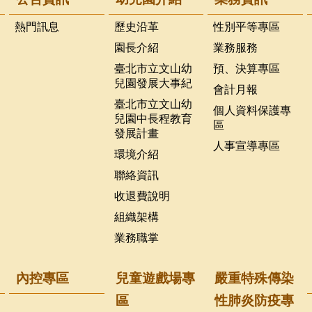
熱門訊息
歷史沿革
性別平等專區
園長介紹
業務服務
臺北市立文山幼
預、決算專區
兒園發展大事紀
會計月報
臺北市立文山幼
個人資料保護專
兒園中長程教育
區
發展計畫
人事宣導專區
環境介紹
聯絡資訊
收退費說明
組織架構
業務職掌
內控專區
兒童遊戲場專
嚴重特殊傳染
區
性肺炎防疫專