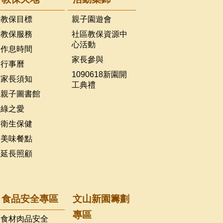
教保目標
親子園遊會
教保服務
社區教保資源中
心活動
作息時間
家長參與
行事曆
1090618新園開
家長須知
工典禮
親子圖書館
綠之愛
衛生保健
美味餐點
延長照顧
食品安全專區
文山新園籌劃
專區
食材肉品安全