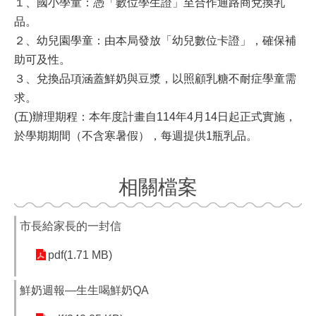
１、國小學童：憑「數位學生證」至合作通路商兌換乳
品。
２、幼兒園學童：由本局發放「幼兒數位卡證」，確保補
助可及性。
３、兌換品項涵蓋鮮奶與豆漿，以照顧乳糖不耐症學童需
求。
(五)辦理期程：本年度計畫自114年4月14日起正式實施，
於
學期期間（不含寒暑假），每週提供1瓶乳品。
相關檔案
市長給家長的一封信
pdf(1.71 MB)
鮮奶週報—生生喝鮮奶QA