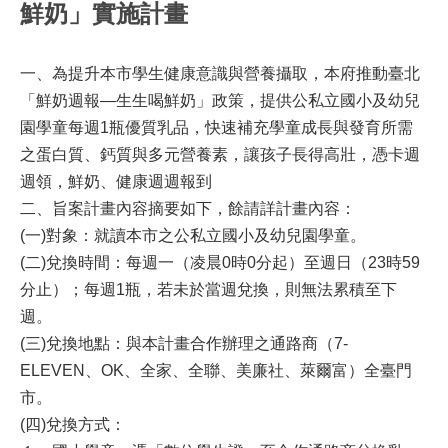
鮮奶」實施計畫
一、為提升本市學生健康意識與營養攝取，本府推動臺北
「鮮
奶週報—生生喝鮮奶」政策，提供公私立國小及幼兒
園學
童每週1瓶優質乳品，快速補充學童成長與發育所需
之蛋白
質、鈣質與多元營養素，讓孩子長得高壯，憑卡週
週
領，鮮奶、健康週週報到
二、旨案計畫內容摘要如下，餘請詳計畫內容：
(一)對象：就讀本市之公私立國小及幼兒園學童。
(二)兌換時間：每週一（凌晨0時0分起）至週日（23時59
分
止）；每週1瓶，若未於當週兌換，則無法累積至下
週。
(三)兌換地點：與本計畫合作辦理之通路商（7-
ELEVEN、
OK、全家、全聯、美廉社、萊爾富）全臺門
市。
(四)兌換方式：