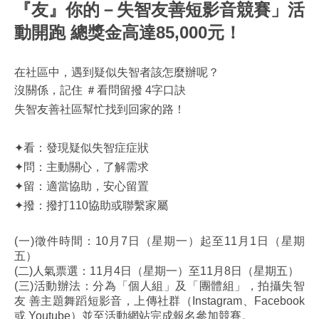
『友』你的－失智友善短影音競賽」活
動開跑 總獎金高達85,000元！
在社區中，遇到疑似失智者該怎麼辦呢？
沒關係，記住 ＃看問留撥 4字口訣
失智友善社區幫忙找到回家的路！
✦看：發現疑似失智症症狀
✦問：主動關心，了解需求
✦留：適當協助，安心留置
✦撥：撥打110協助或聯繫家屬
(一)徵件時間：10月7日（星期一）起至11月1日（星期
五）
(二)人氣票選：11月4日（星期一）至11月8日（星期五）
(三)活動辦法：分為「個人組」及「團體組」，拍攝失智
友 善主題舞蹈短影音，上傳社群（Instagram、Facebook
或 Youtube）並至活動網站完成報名參加競賽。