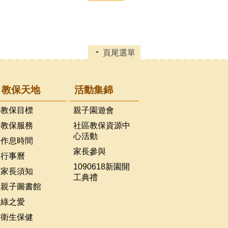
頁尾選單
教保天地
活動集錦
教保目標
親子園遊會
教保服務
社區教保資源中
心活動
作息時間
家長參與
行事曆
1090618新園開
家長須知
工典禮
親子圖書館
綠之愛
衛生保健