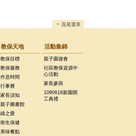
頁尾選單
教保天地
活動集錦
教保目標
親子園遊會
教保服務
社區教保資源中
心活動
作息時間
家長參與
行事曆
1090618新園開
家長須知
工典禮
親子圖書館
綠之愛
衛生保健
美味餐點