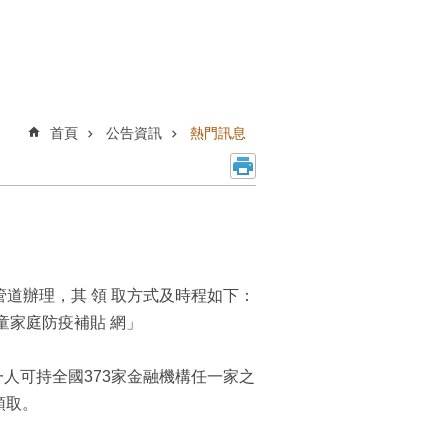
首頁
公告資訊
熱門訊息
管道辦理，其 領 取方式及時程如下：
孩童家庭防疫補貼 網」
中一人可持全國373家金融機構任一家之
領取。