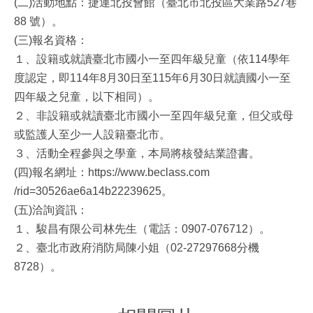
(二)活動地點：捷運北投會館（臺北市北投區大業路527巷
88 號）。
(三)報名資格：
１、設籍或就讀臺北市國小一至四年級兒童（依114學年
度認定，即114年8月30日至115年6月30日就讀國小一至
四年級之兒童，以下相同）。
２、非設籍或就讀臺北市國小一至四年級兒童，但父或母
或監護人至少一人設籍臺北市。
３、活動全程參與之學童，本局將核發結業證書。
(四)報名網址：https://www.beclass.com
/rid=30526ae6a14b22239625。
(五)洽詢資訊：
１、駿昌有限公司林先生（電話：0907-076712）。
２、臺北市政府消防局陳小姐（02-27297668分機
8728）。