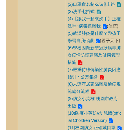
(2)口罩實名制-2/6起上路
(3)洗手七招式
(4)【跟我一起來洗手】正確
洗手~病毒遠離我
(信誼)
(5)武漢肺炎是什麼？帶孩子
學習自我保護
(親子天下)
(6)學校因應新型冠狀病毒肺
炎疫情防護建議及健康管理
措施
(7)嚴重特殊傳染性肺炎因應
指引：公眾集會
(8)未遵守居家隔離及檢疫規
範處分流程
(9)防疫小英雄-桃園市政府
出版
(10)防疫小英雄//幼兒版(offic
ial Choldren Version)
(11)校園防疫:正確戴口罩