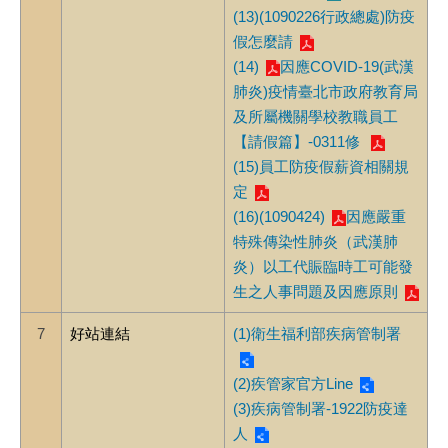
(13)(1090226行政總處)防疫
假怎麼請
(14)
因應COVID-19(武漢
肺炎)疫情臺北市政府教育局
及所屬機關學校教職員工
【請假篇】-0311修
(15)員工防疫假薪資相關規
定
(16)(1090424)
因應嚴重
特殊傳染性肺炎（武漢肺
炎）以工代賑臨時工可能發
生之人事問題及因應原則
7
好站連結
(1)衛生福利部疾病管制署
(2)疾管家官方Line
(3)疾病管制署-1922防疫達
人