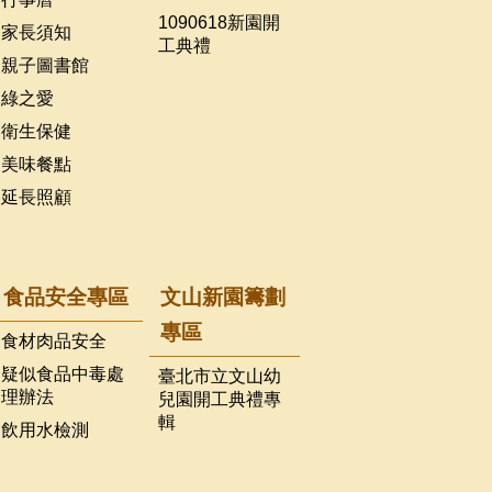
1090618新園開
家長須知
工典禮
親子圖書館
綠之愛
衛生保健
美味餐點
延長照顧
食品安全專區
文山新園籌劃
專區
食材肉品安全
疑似食品中毒處
臺北市立文山幼
理辦法
兒園開工典禮專
輯
飲用水檢測