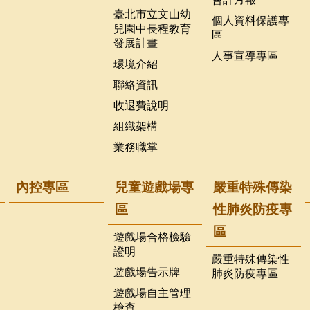
臺北市立文山幼
個人資料保護專
兒園中長程教育
區
發展計畫
人事宣導專區
環境介紹
聯絡資訊
收退費說明
組織架構
業務職掌
內控專區
兒童遊戲場專
嚴重特殊傳染
區
性肺炎防疫專
區
遊戲場合格檢驗
證明
嚴重特殊傳染性
遊戲場告示牌
肺炎防疫專區
遊戲場自主管理
檢查