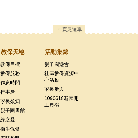
頁尾選單
教保天地
活動集錦
教保目標
親子園遊會
教保服務
社區教保資源中
心活動
作息時間
家長參與
行事曆
1090618新園開
家長須知
工典禮
親子圖書館
綠之愛
衛生保健