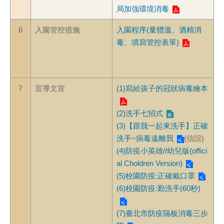
局加強環境消毒
6
入園管控措施
入園程序(量體溫、酒精消
毒、填寫管控表單)
7
宣導文宣
(1)寫給孩子的冠狀病毒繪本
(2)洗手七招式
(3)【跟我一起來洗手】正確
洗手~病毒遠離我
(信誼)
(4)防疫小英雄//幼兒版(offici
al Choldren Version)
(5)校園防疫:正確戴口罩
(6)校園防疫:勤洗手(60秒)
(7)臺北市防疫隔板消毒三步