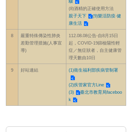
驟
(8)酒精的正確使用方法
親子天下
(9)樂活防疫‧健
康生活
8
嚴重特殊傳染性肺炎
1
12.08.08公告-自8月15日
差勤管理措施(人事宣
起，COVID-19篩檢陽性輕
導)
症／無症狀者，自主健康管
理天數由10日
9
好站連結
(1)衛生福利部疾病管制署
(2)疾管家官方Line
(3)
臺北市教育局faceboo
k