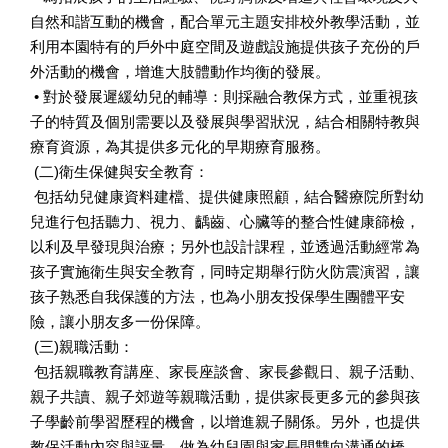
自然和諧互動的機會，配合單元主題安排校外教學活動，並
利用本園特有的戶外中庭空間及遊戲設施提供孩子充份的戶
外活動的機會，增進大肢體動作均衡的發展。
• 對於發展遲緩幼兒的輔導：則採融合教保方式，並重視孩
子的特質及個別需要以及發展與學習狀況，結合相關特教與
療育資源，為其提供多元化的早期療育服務。
(二)衛生保健與安全教育：
包括幼兒健康資料建檔、提供健康照顧，結合醫療院所對幼
兒進行包括聽力、視力、齲齒、心臟等的整合性健康篩檢，
以利及早發現與治療；另外也設計課程，並透過活動經常為
孩子實施衛生與安全教育，同時定期舉行防火防震演習，讓
孩子熟悉自我保護的方法，也為小朋友投保學生團體平安
險，讓小朋友多一份保障。
(三)親職活動：
包括親職教育講座、家長座談會、家長參觀日、親子活動、
親子共讀、親子郊遊等親職活動，提供家長更多元的參與孩
子學齡前學習歷程的機會，以增進親子關係。另外，也提供
教保活動內容與評量，做為幼兒園與家長間雙向溝通的橋