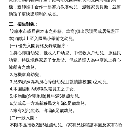
樑，親師攜手合作一起努力教養幼兒，減輕家長負擔，並幫
助孩子更快樂順利的成長。
三、招生對象：
設籍本市或居留本市之外籍、華裔(須出示護照或居留證正
本)2歲以上至入國民小學前之幼兒。
(一) 優先入園資格及錄取順序：
1.身心障礙幼兒、低收入戶幼兒、中低收入戶幼兒、原住民
幼兒、特殊境遇家庭子女及父、母或監護人為中度以上身心
障礙者之幼兒。
2.危機家庭幼兒。
3.兄弟姊妹為為身心障礙幼兒且就讀該校(園)之幼兒。
4.本園編制內現職教職員工之子女。
5.多胞胎(含雙胞胎)且年滿5足歲幼兒。
6.父或母一方為新移民之年滿5足歲幼兒。
7.家有2胎(含)以上年滿5足歲幼兒。
(二)一般入園：
不限學區招收2至5足歲幼兒。(家有兄姊就讀本園及家有3胎